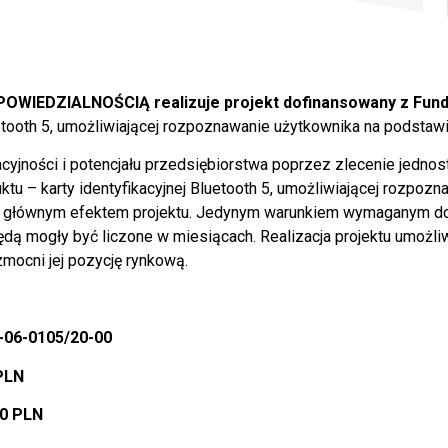
IEDZIALNOŚCIĄ realizuje projekt dofinansowany z Fund
uetooth 5, umożliwiającej rozpoznawanie użytkownika na podstaw
cyjności i potencjału przedsiębiorstwa poprzez zlecenie jedn
tu – karty identyfikacyjnej Bluetooth 5, umożliwiającej rozpoz
ie głównym efektem projektu. Jedynym warunkiem wymaganym do
 będą mogły być liczone w miesiącach. Realizacja projektu umożl
mocni jej pozycję rynkową.
-06-0105/20-00
 PLN
00
PLN