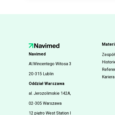
Materi
Navimed
Zespół
Histori
Al.Wincentego Witosa 3
Refere
20-315 Lublin
Kariera
Oddział Warszawa
al. Jerozolimskie 142A,
02-305 Warszawa
12 piętro West Station I